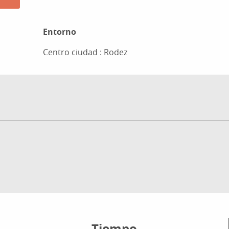
Entorno
Entorno
Centro ciudad :
Rodez
Tiempo