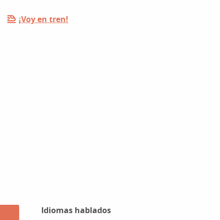
¡Voy en tren!
Idiomas hablados
Idiomas hablados