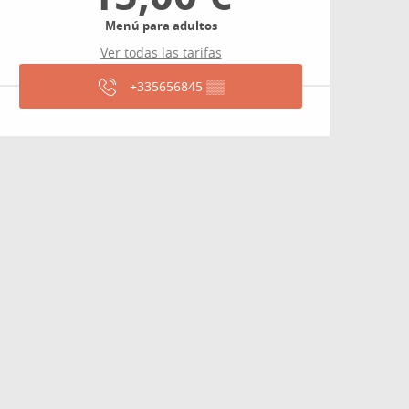
Menú para adultos
Ver todas las tarifas
+335656845
▒▒