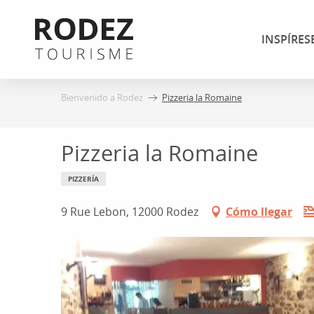
Aller
au
INSPÍRES
contenu
principal
Bienvenido a Rodez
Pizzeria la Romaine
Pizzeria la Romaine
PIZZERÍA
9 Rue Lebon, 12000 Rodez
Cómo llegar