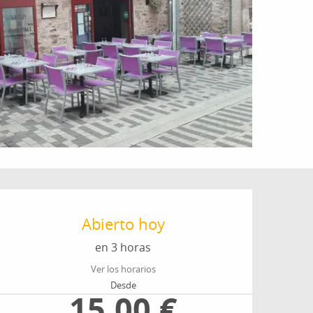
Horarios y datos de cont
Abierto hoy
en 3 horas
Ver los horarios
Desde
15,00 €