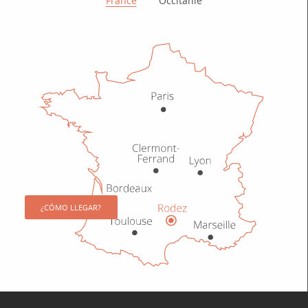
France
Occitanie
¿CÓMO LLEGAR?