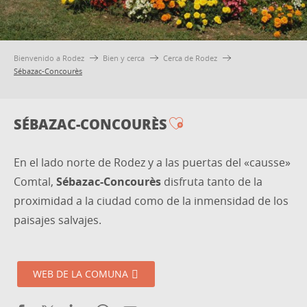
Bienvenido a Rodez
Bien y cerca
Cerca de Rodez
Sébazac-Concourès
SÉBAZAC-CONCOURÈS
Ajouter aux favo
En el lado norte de Rodez y a las puertas del «causse»
Comtal,
Sébazac-Concourès
disfruta tanto de la
proximidad a la ciudad como de la inmensidad de los
paisajes salvajes.
WEB DE LA COMUNA