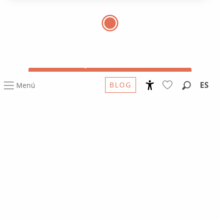
A PIE
EN MOUNTAIN BIKE
ES
BLOG
Menú
Accessibilité
Buscar
Voir les favoris
EXTIENDA
Su visita.
De Rodez a los Grandes Sitios de
Occitania en el sur de Francia
En 2020, la colección Grandes sitios de Occitania/Sur
de Francia consta de 40 espacios turísticos