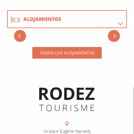
ALOJAMIENTOS
CHÂTEAU DE FONTANGES
RESTAURACIÓN
HOTEL
Onet-le-Château
TODOS LOS ALOJAMIENTOS
ACTIVIDADES
Informations pratiques
Coordonnées
Adresse :
14 place Eugène Raynaldy