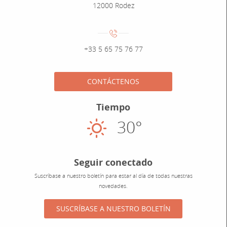
12000 Rodez
Numéro de téléphone :
+33 5 65 75 76 77
CONTÁCTENOS
Tiempo
30°
Soleado
Seguir conectado
Suscríbase a nuestro boletín para estar al día de todas nuestras
novedades.
SUSCRÍBASE A NUESTRO BOLETÍN