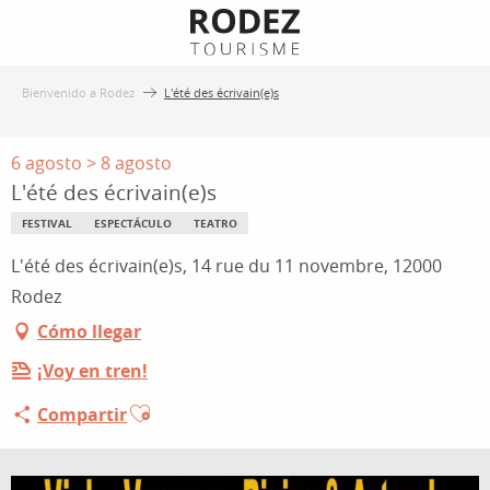
Aller
au
contenu
Bienvenido a Rodez
L'été des écrivain(e)s
principal
6 agosto > 8 agosto
L'été des écrivain(e)s
FESTIVAL
ESPECTÁCULO
TEATRO
L'été des écrivain(e)s, 14 rue du 11 novembre, 12000
Rodez
Cómo llegar
¡Voy en tren!
Ajouter aux favoris
Compartir