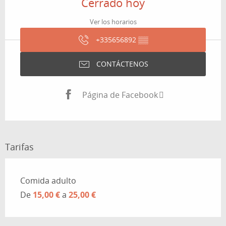
Cerrado hoy
Ver los horarios
+335656892
▒▒
CONTÁCTENOS
Página de Facebook
Tarifas
Tarifas 2026
Comida adulto
De
15,00 €
a
25,00 €