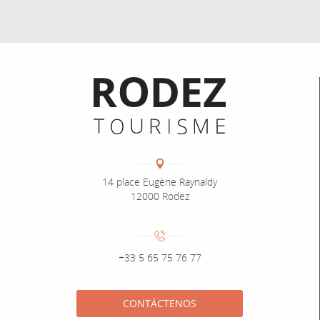
Informations pratiques
Coordonnées
Adresse :
14 place Eugène Raynaldy
12000 Rodez
Numéro de téléphone :
+33 5 65 75 76 77
CONTÁCTENOS