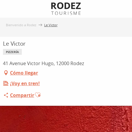
Aller
au
contenu
Bienvenido a Rodez
Le Victor
principal
Le Victor
PIZZERÍA
41 Avenue Victor Hugo, 12000 Rodez
Cómo llegar
¡Voy en tren!
Ajouter aux favoris
Compartir