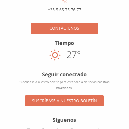
Numéro de téléphone :
+33 5 65 75 76 77
CONTÁCTENOS
Tiempo
27°
Soleado
Seguir conectado
Suscríbase a nuestro boletín para estar al día de todas nuestras
novedades.
SUSCRÍBASE A NUESTRO BOLETÍN
Síguenos