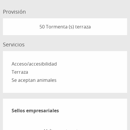
Provisión
50 Tormenta (s) terraza
Servicios
Acceso/accesibilidad
Terraza
Se aceptan animales
Oferta de prestaciones
Sellos empresariales
Sellos empresariales