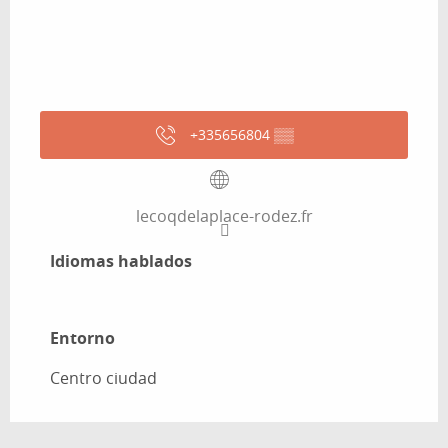
+335656804
▒▒
lecoqdelaplace-rodez.fr
Idiomas hablados
Idiomas hablados
Entorno
Entorno
Centro ciudad