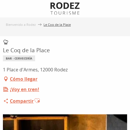
Aller
au
contenu
Bienvenido a Rodez
Le Coq de la Place
principal
Le Coq de la Place
BAR - CERVECERÍA
1 Place d'Armes, 12000 Rodez
Cómo llegar
¡Voy en tren!
Ajouter aux favoris
Compartir