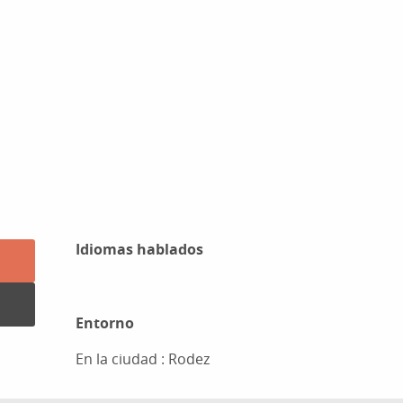
Idiomas hablados
Idiomas hablados
Entorno
Entorno
En la ciudad :
Rodez