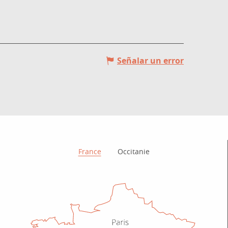
Señalar un error
¿Cómo llegar?
France
Occitanie