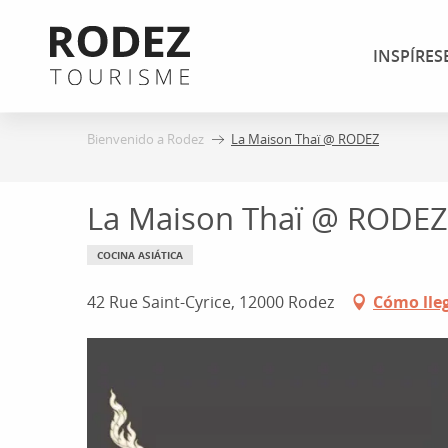
Aller
au
INSPÍRES
contenu
principal
Bienvenido a Rodez
La Maison Thaï @ RODEZ
La Maison Thaï @ RODEZ
COCINA ASIÁTICA
42 Rue Saint-Cyrice, 12000 Rodez
Cómo lle