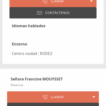
LLAMAR
CONTÁCTENOS
Idiomas hablados
Idiomas hablados
Entorno
Entorno
Centro ciudad :
RODEZ
Señora Francine MOUYSSET
Reservas
LLAMAR