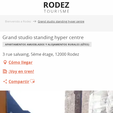
Aller
au
contenu
Bienvenido a Rodez
Grand studio standing hyper centre
principal
Grand studio standing hyper centre
APARTAMENTOS AMUEBLADOS Y ALOJAMIENTOS RURALES (GÎTES)
3 rue salvaing, 5ème étage, 12000 Rodez
Cómo llegar
¡Voy en tren!
Ajouter aux favoris
Compartir