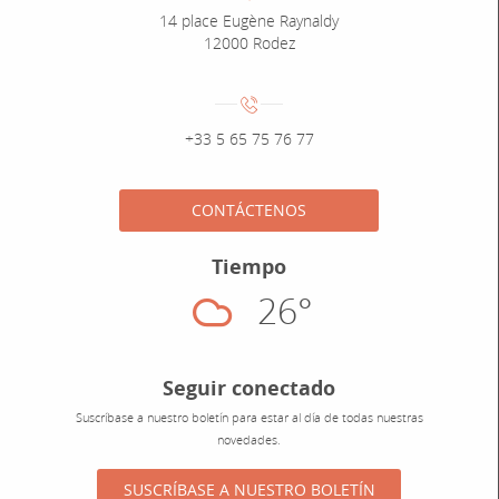
Adresse :
14 place Eugène Raynaldy
12000 Rodez
Numéro de téléphone :
+33 5 65 75 76 77
CONTÁCTENOS
Tiempo
26°
Nublado
Seguir conectado
Suscríbase a nuestro boletín para estar al día de todas nuestras
novedades.
SUSCRÍBASE A NUESTRO BOLETÍN