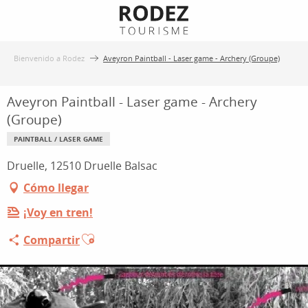
Aller
au
contenu
Bienvenido a Rodez
Aveyron Paintball - Laser game - Archery (Groupe)
principal
Aveyron Paintball - Laser game - Archery
(Groupe)
PAINTBALL / LASER GAME
Druelle, 12510 Druelle Balsac
Cómo llegar
¡Voy en tren!
Ajouter aux favoris
Compartir