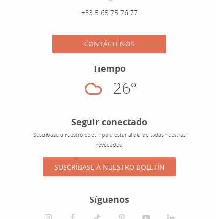
Numéro de téléphone :
+33 5 65 75 76 77
CONTÁCTENOS
Tiempo
26°
Nublado
Seguir conectado
Suscríbase a nuestro boletín para estar al día de todas nuestras
novedades.
SUSCRÍBASE A NUESTRO BOLETÍN
Síguenos