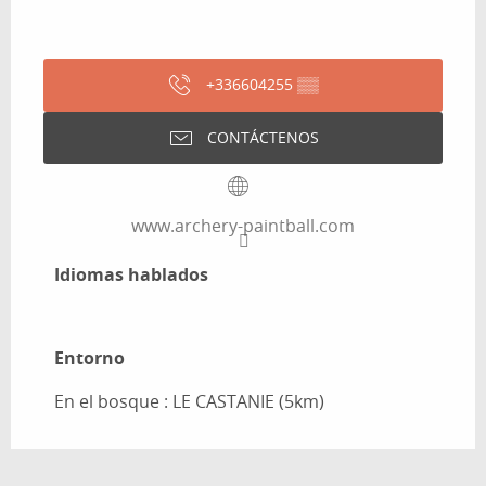
+336604255
▒▒
CONTÁCTENOS
www.archery-paintball.com
Idiomas hablados
Idiomas hablados
Entorno
Entorno
En el bosque :
LE CASTANIE
(5km)