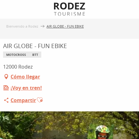
Aller
au
contenu
Bienvenido a Rodez
AIR GLOBE - FUN EBIKE
principal
AIR GLOBE - FUN EBIKE
MOTOCROSS
BTT
12000 Rodez
Cómo llegar
¡Voy en tren!
Ajouter aux favoris
Compartir