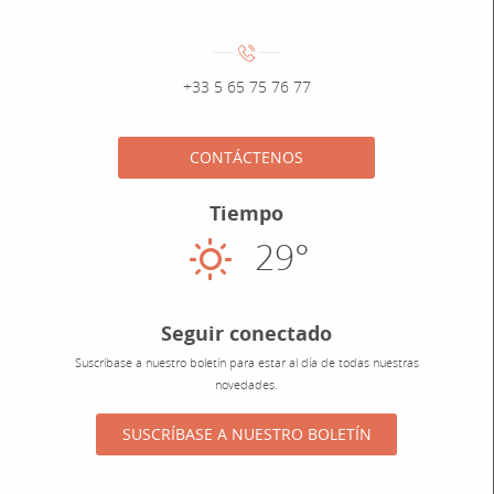
Numéro de téléphone :
+33 5 65 75 76 77
CONTÁCTENOS
Tiempo
29°
Soleado
Seguir conectado
Suscríbase a nuestro boletín para estar al día de todas nuestras
novedades.
SUSCRÍBASE A NUESTRO BOLETÍN