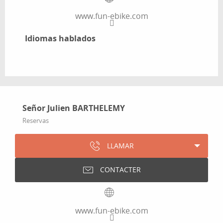
www.fun-ebike.com
Idiomas hablados
Idiomas hablados
Señor Julien BARTHELEMY
Reservas
LLAMAR
CONTACTER
www.fun-ebike.com