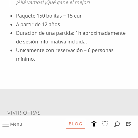
¡Allá vamos! ¡Qué gane el mejor!
Paquete 150 bolitas = 15 eur
A partir de 12 años
Duración de una partida: 1h aproximadamente
de sesión informativa incluida.
Unicamente con reservación – 6 personas
mínimo.
VIVIR OTRAS
Experiencias.
ES
BLOG
Menú
Paseos de Rodez en plena
Accessibilité
Buscar
Voir les favoris