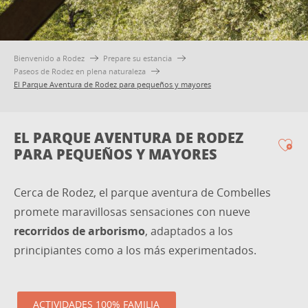
Bienvenido a Rodez
Prepare su estancia
Paseos de Rodez en plena naturaleza
El Parque Aventura de Rodez para pequeños y mayores
EL PARQUE AVENTURA DE RODEZ
PARA PEQUEÑOS Y MAYORES
Ajo
Cerca de Rodez, el parque aventura de Combelles
promete maravillosas sensaciones con nueve
recorridos de arborismo
, adaptados a los
principiantes como a los más experimentados.
ACTIVIDADES 100% FAMILIA