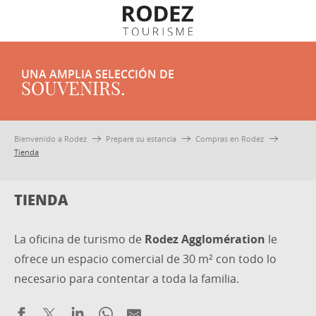
Aller
au
contenu
principal
UNA AMPLIA SELECCIÓN DE
SOUVENIRS.
Bienvenido a Rodez
Prepare su estancia
Compras en Rodez
Tienda
TIENDA
La oficina de turismo de
Rodez Agglomération
le
ofrece un espacio comercial de 30 m² con todo lo
necesario para contentar a toda la familia.