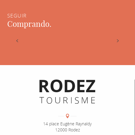
SEGUIR
Comprando.
Artesanía en Rodez
Informations pratiques
Coordonnées
Adresse :
14 place Eugène Raynaldy
12000 Rodez