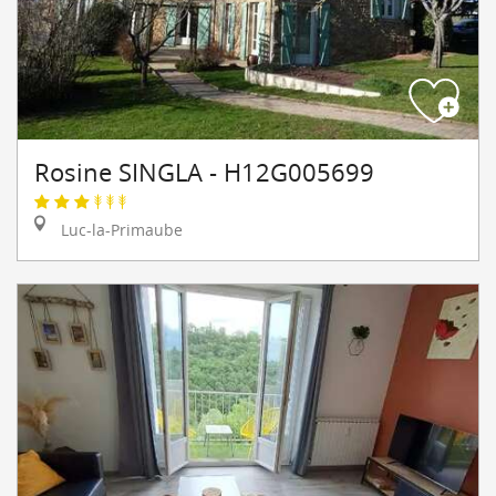
Rosine SINGLA - H12G005699
Luc-la-Primaube