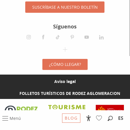
SUSCRÍBASE A NUESTRO BOLETÍN
Síguenos
¿CÓMO LLEGAR?
Aviso legal
FOLLETOS TURÍSTICOS DE RODEZ AGLOMERACION
Visit the Rodez Agglomération website
Visit the Tourisme Aveyron website
Visit the Rég
ES
BLOG
Menú
Accessibilité
Buscar
Voir les favoris