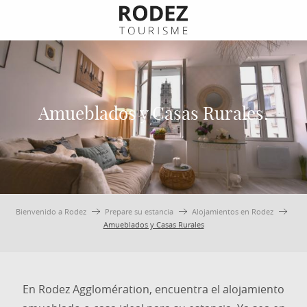
Aller
au
contenu
principal
Amueblados y Casas Rurales.
Bienvenido a Rodez
Prepare su estancia
Alojamientos en Rodez
Amueblados y Casas Rurales
En Rodez Agglomération, encuentra el alojamiento