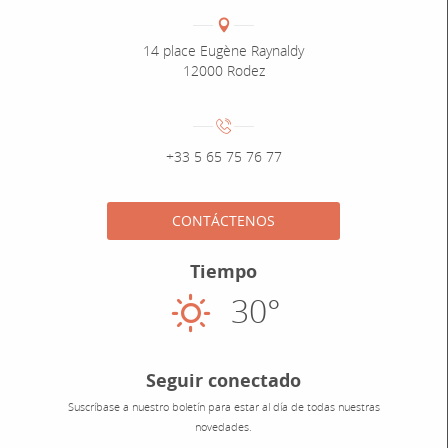
Coordonnées
Adresse :
14 place Eugène Raynaldy
12000 Rodez
Numéro de téléphone :
+33 5 65 75 76 77
CONTÁCTENOS
Tiempo
30°
Soleado
Seguir conectado
Suscríbase a nuestro boletín para estar al día de todas nuestras
novedades.